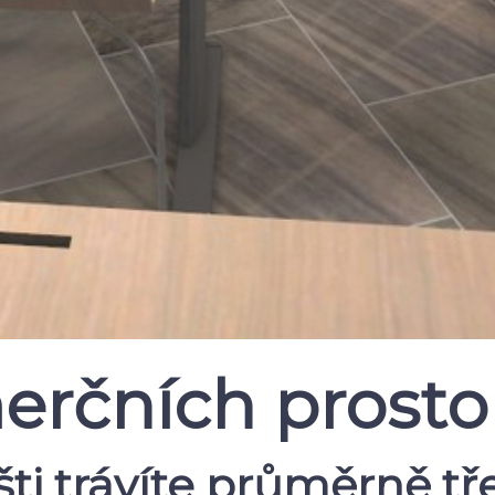
erčních prosto
ti trávíte průměrně tře