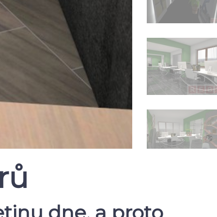
rů
tinu dne, a proto