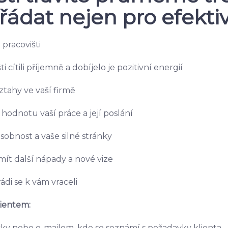
řádat nejen pro efektiv
pracovišti
 cítili příjemně a dobíjelo je pozitivní energií
ztahy ve vaší firmě
 hodnotu vaší práce a její poslání
osobnost a vaše silné stránky
mít další nápady a nové vize
rádi se k vám vraceli
ientem:
cky nebo e-mailem, kde se seznámí s požadavky klienta.