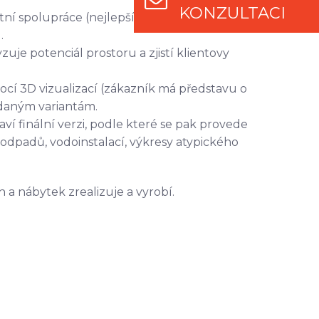
KONZULTACI
í spolupráce (nejlepší je mít na schůzku
.
je potenciál prostoru a zjistí klientovy
ocí 3D vizualizací (zákazník má představu o
 daným variantám.
ví finální verzi, podle které se pak provede
, odpadů, vodoinstalací, výkresy atypického
a nábytek zrealizuje a vyrobí.
ešit své povinnosti a realizaci
každá další
specifikace
kótování