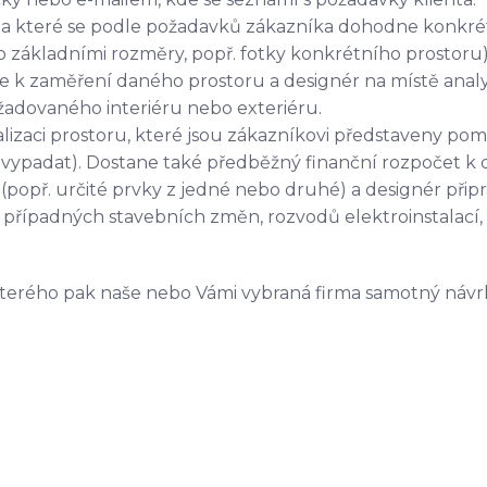
a které se podle požadavků zákazníka dohodne konkrétn
 základními rozměry, popř. fotky konkrétního prostoru)
e k zaměření daného prostoru a designér na místě analyzu
žadovaného interiéru nebo exteriéru.
lizaci prostoru, které jsou zákazníkovi představeny pom
ce vypadat). Dostane také předběžný finanční rozpočet k
(popř. určité prvky z jedné nebo druhé) a designér připra
esy případných stavebních změn, rozvodů elektroinstalací
terého pak naše nebo Vámi vybraná firma samotný návrh 
ajistíme také autorský dozor. Zákazník tak může v klidu ř
dborníků.
aslaných
grafický
cenová
konzultace