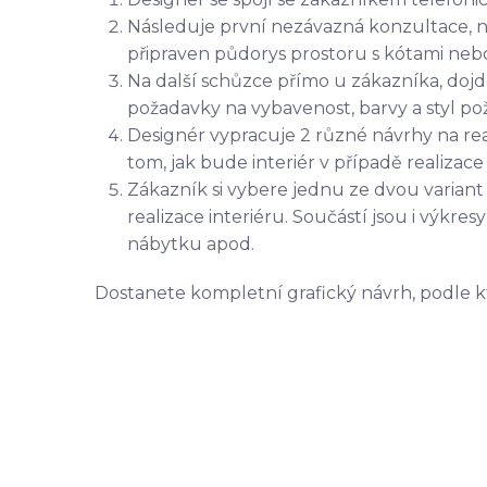
Následuje první nezávazná konzultace, n
připraven půdorys prostoru s kótami nebo
Na další schůzce přímo u zákazníka, dojd
požadavky na vybavenost, barvy a styl po
Designér vypracuje 2 různé návrhy na rea
tom, jak bude interiér v případě realiza
Zákazník si vybere jednu ze dvou variant 
realizace interiéru. Součástí jsou i výkr
nábytku apod.
Dostanete kompletní grafický návrh, podle k
V případě zájmu o realizaci návrhu interiéru z
interiéru může svěřit do rukou zkušených o
počet
počet
z
Prostor