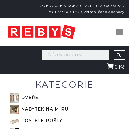
REZERVUJTE SI KONZULTACI
+420 603531842
PO-PÁ: 9:00-17:30, ostatní čas dle dohody
0 Kč
KATEGORIE
DVEŘE
NÁBYTEK NA MÍRU
POSTELE ROŠTY