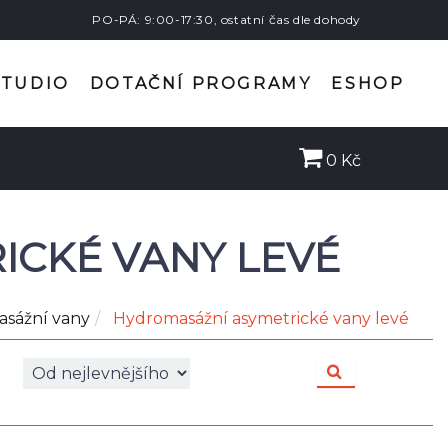
PO-PÁ: 9:00-17:30, ostatní čas dle dohody
STUDIO
DOTAČNÍ PROGRAMY
ESHOP
0 Kč
ICKÉ VANY LEVÉ
sážní vany
Hydromasážní asymetrické vany levé