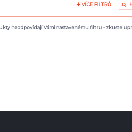
VÍCE FILTRŮ
H
kty neodpovídají Vámi nastavenému filtru - zkuste upra