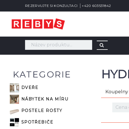
REZERVUJTE SI KONZULTACI
+420 603531842
HYD
KATEGORIE
DVEŘE
Koupelny
NÁBYTEK NA MÍRU
POSTELE ROŠTY
SPOTŘEBIČE