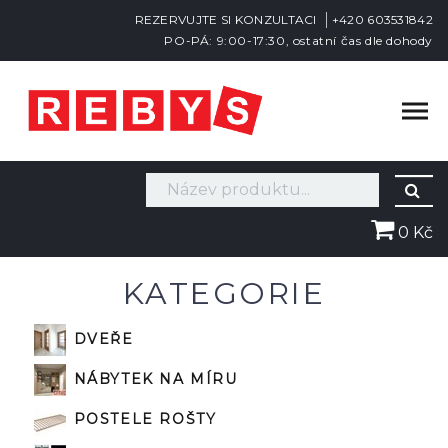
REZERVUJTE SI KONZULTACI
+420 603531842
PO-PÁ: 9:00-17:30, ostatní čas dle dohody
0 Kč
KATEGORIE
DVEŘE
NÁBYTEK NA MÍRU
POSTELE ROŠTY