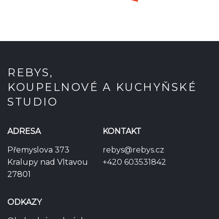
REBYS,
KOUPELNOVÉ A KUCHYŇSKÉ
STUDIO
ADRESA
KONTAKT
Přemyslova 373
rebys@rebys.cz
Kralupy nad Vltavou
+420 603531842
27801
ODKAZY