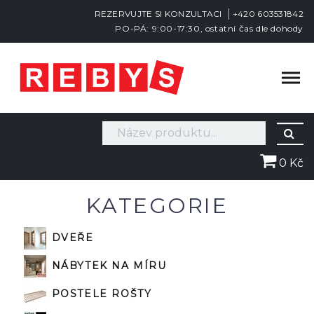
REZERVUJTE SI KONZULTACI
+420 603531842
PO-PÁ: 9:00-17:30, ostatní čas dle dohody
0 Kč
KATEGORIE
DVEŘE
NÁBYTEK NA MÍRU
POSTELE ROŠTY