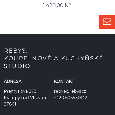
1 420,00
Kč
REBYS,
KOUPELNOVÉ A KUCHYŇSKÉ
STUDIO
ADRESA
KONTAKT
Přemyslova 373
rebys@rebys.cz
Kralupy nad Vltavou
+420 603531842
27801