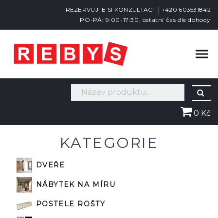
REZERVUJTE SI KONZULTACI
+420 603531842
PO-PÁ: 9:00-17:30, ostatní čas dle dohody
0 Kč
KATEGORIE
DVEŘE
NÁBYTEK NA MÍRU
POSTELE ROŠTY