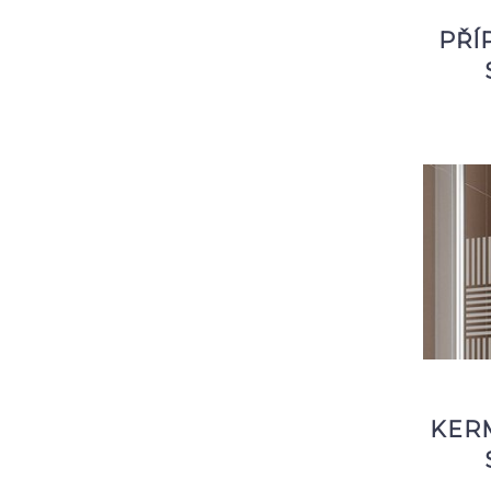
PŘÍ
KERM