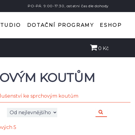
PO-PÁ: 9:00-17:30, ostatní čas dle dohody
STUDIO
DOTAČNÍ PROGRAMY
ESHOP
0 Kč
CHOVÝM KOUTŮM
slušenství ke sprchovým koutům
kových 5