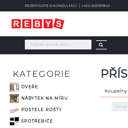
REZERVUJTE SI KONZULTACI
+420 603531842
PŘÍ
KATEGORIE
DVEŘE
Koupelny
NÁBYTEK NA MÍRU
POSTELE ROŠTY
SPOTŘEBIČE