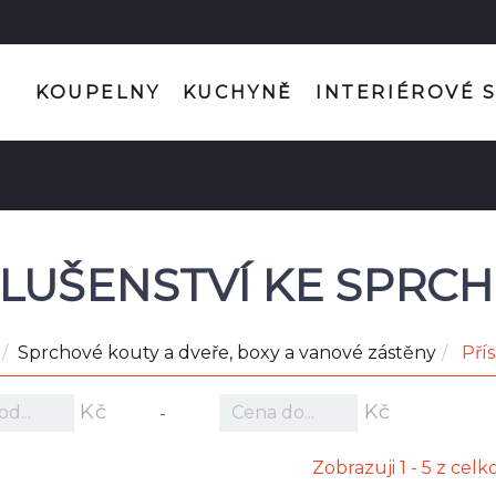
KOUPELNY
KUCHYNĚ
INTERIÉROVÉ 
SLUŠENSTVÍ KE SPR
Sprchové kouty a dveře, boxy a vanové zástěny
Pří
Kč
Kč
-
Zobrazuji 1 - 5 z cel