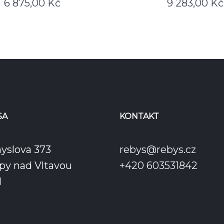
6 875,00
Kč
9 283,00
Kč
SA
KONTAKT
yslova 373
rebys@rebys.cz
py nad Vltavou
+420 603531842
1