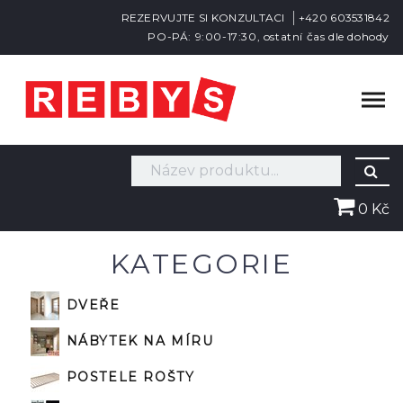
REZERVUJTE SI KONZULTACI
+420 603531842
PO-PÁ: 9:00-17:30, ostatní čas dle dohody
0 Kč
KATEGORIE
DVEŘE
NÁBYTEK NA MÍRU
POSTELE ROŠTY