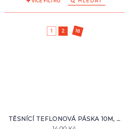
VÍCE FILTRŮ
HLEDAT
18
1
2
…
TĚSNÍCÍ TEFLONOVÁ PÁSKA 10M, …
14,00
Kč