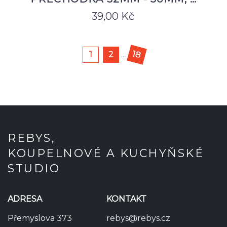
39,00
Kč
18
1
2
…
REBYS,
KOUPELNOVÉ A KUCHYŇSKÉ
STUDIO
ADRESA
KONTAKT
Přemyslova 373
rebys@rebys.cz