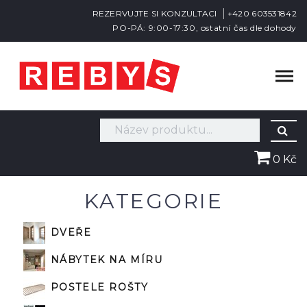
REZERVUJTE SI KONZULTACI
+420 603531842
PO-PÁ: 9:00-17:30, ostatní čas dle dohody
0 Kč
KATEGORIE
DVEŘE
NÁBYTEK NA MÍRU
POSTELE ROŠTY