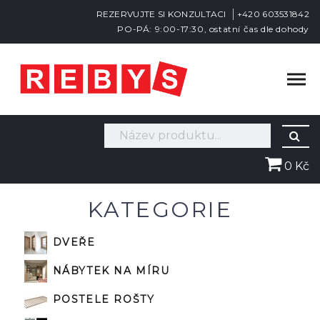
REZERVUJTE SI KONZULTACI
+420 603531842
PO-PÁ: 9:00-17:30, ostatní čas dle dohody
0 Kč
KATEGORIE
DVEŘE
NÁBYTEK NA MÍRU
POSTELE ROŠTY