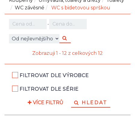
Koupelny
Umyvadla, toalety a dřezy
Toalety
WC závěsné
WC s bidetovou sprškou
-
Zobrazuji 1 - 12 z celkových 12
FILTROVAT DLE VÝROBCE
FILTROVAT DLE SÉRIE
VÍCE FILTRŮ
HLEDAT