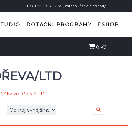
PO-PÁ: 9:00-17:30, ostatní čas dle dohody
STUDIO
DOTAČNÍ PROGRAMY
ESHOP
0 Kč
DŘEVA/LTD
říňky ze dřeva/LTD