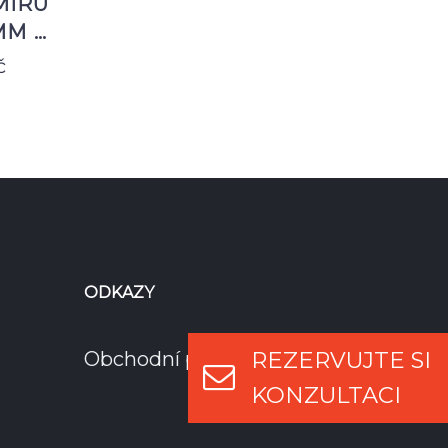
MÍRU
MM …
č
ODKAZY
REZERVUJTE SI
Obchodní podmínky
KONZULTACI