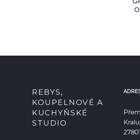
G
O
REBYS,
ADRE
KOUPELNOVÉ A
KUCHYŇSKÉ
Přem
STUDIO
Kralu
2780