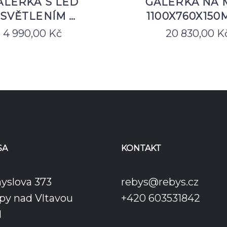
ALERKA S LED
GALERKA NA 
SVĚTLENÍM …
1100X760X150
4 990,00
Kč
20 830,00
K
SA
KONTAKT
yslova 373
rebys@rebys.cz
py nad Vltavou
+420 603531842
1