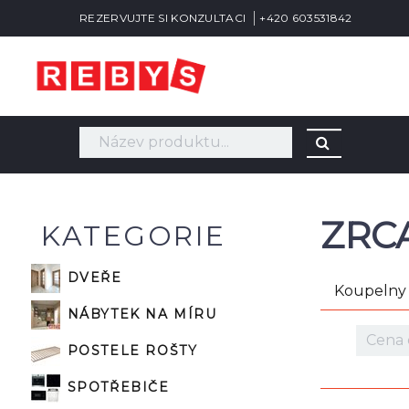
REZERVUJTE SI KONZULTACI
+420 603531842
ZRC
KATEGORIE
DVEŘE
Koupelny
NÁBYTEK NA MÍRU
POSTELE ROŠTY
SPOTŘEBIČE