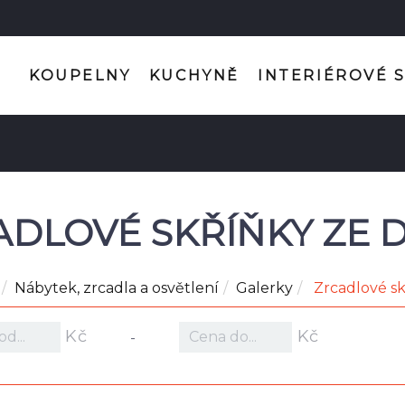
KOUPELNY
KUCHYNĚ
INTERIÉROVÉ 
ADLOVÉ SKŘÍŇKY ZE 
Nábytek, zrcadla a osvětlení
Galerky
Zrcadlové sk
Kč
Kč
-