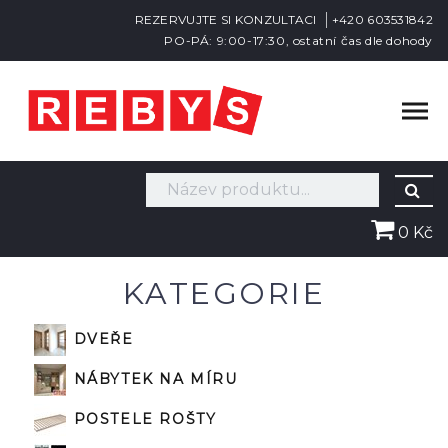
REZERVUJTE SI KONZULTACI
+420 603531842
PO-PÁ: 9:00-17:30, ostatní čas dle dohody
0 Kč
KATEGORIE
DVEŘE
NÁBYTEK NA MÍRU
POSTELE ROŠTY