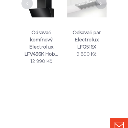
ač
Odsavač
Odsavač par
Ko
ý Mora
komínový
Electrolux
ods
0 W
Electrolux
LFG516X
LF
 Kč
LFV436K Hob…
9 890 Kč
Ho
12 990 Kč
10