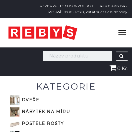
REZERVUJTE SI KONZULTACI
+420 603531842
PO-PÁ: 9:00-17:30, ostatní čas dle dohody
0 Kč
KATEGORIE
DVEŘE
NÁBYTEK NA MÍRU
POSTELE ROŠTY