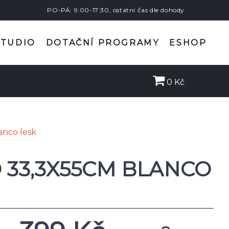
PO-PÁ: 9:00-17:30, ostatní čas dle dohody
STUDIO
DOTAČNÍ PROGRAMY
ESHOP
0 Kč
anco lesk
 33,3X55CM BLANCO