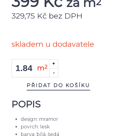
399
Kč
za m
2
329,75 Kč bez DPH
skladem u dodavatele
2
m
PŘIDAT DO KOŠÍKU
POPIS
design: mramor
povrch: lesk
barva: bílá, šedá