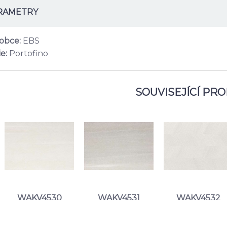
RAMETRY
obce:
EBS
e:
Portofino
SOUVISEJÍCÍ PR
WAKV4530
WAKV4531
WAKV4532
617 Kč
617 Kč
667 Kč