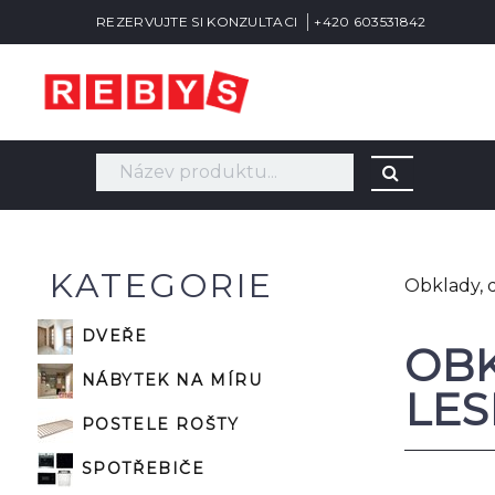
REZERVUJTE SI KONZULTACI
+420 603531842
KATEGORIE
Obklady, 
DVEŘE
OBK
NÁBYTEK NA MÍRU
LES
POSTELE ROŠTY
SPOTŘEBIČE