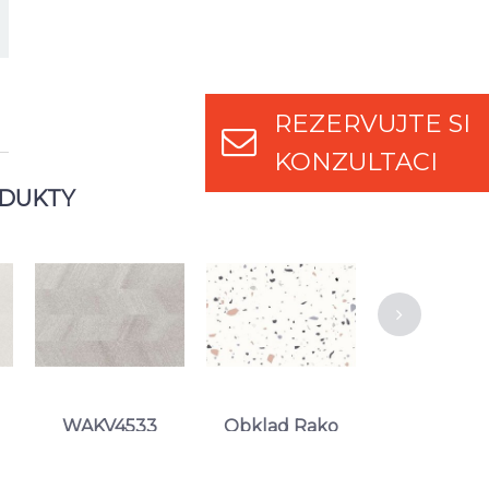
REZERVUJTE SI
KONZULTACI
ODUKTY
WAKV4533
Obklad Rako
Tempre be
667 Kč
Spectra
STR obklád
WAKVK547
30,8x60,8