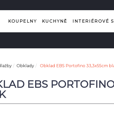
KOUPELNY
KUCHYNĚ
INTERIÉROVÉ 
dlažby
Obklady
Obklad EBS Portofino 33,3x55cm bl
LAD EBS PORTOFINO
K