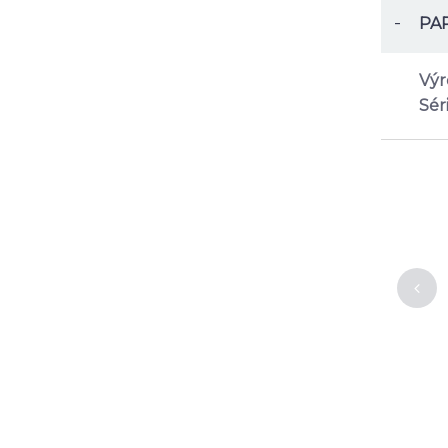
-
PA
Výr
Séri
Obklad Rako
Obklad Caen
Dekor Caen
Spectra
20x60cm, blanc
20x60, ancien
WAKVK546
641 Kč
731 Kč