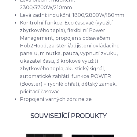
2300/3700W/210mm
Levá zadní: indukční, 1800/2800W/180mm
Kontrolní funkce: Eco časovač (využití
zbytkového tepla), flexibilní Power
Management, propojen s odsavačem
Hob2Hood, zajištění/odjištění ovládacího
panelu, minutka, pauza, vypnutí zvuku,
ukazatel času, 3 krokové využití
zbytkového tepla, akustický signál,
automatické zahřátí, funkce POWER
(Booster) = rychlé ohřátí, dětský zámek,
přičítací časovač
Propojení varných zón: nelze
SOUVISEJÍCÍ PRODUKTY