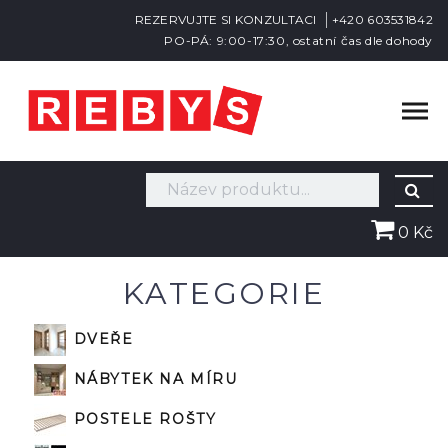
REZERVUJTE SI KONZULTACI
+420 603531842
PO-PÁ: 9:00-17:30, ostatní čas dle dohody
0 Kč
KATEGORIE
DVEŘE
NÁBYTEK NA MÍRU
POSTELE ROŠTY