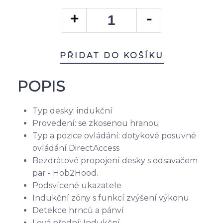
PŘIDAT DO KOŠÍKU
POPIS
Typ desky: indukční
Provedení: se zkosenou hranou
Typ a pozice ovládání: dotykové posuvné
ovládání DirectAccess
Bezdrátové propojení desky s odsavačem
par - Hob2Hood.
Podsvícené ukazatele
Indukční zóny s funkcí zvýšení výkonu
Detekce hrnců a pánví
Levá přední: Indukční,