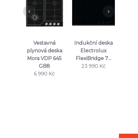
í deska
Vestavná
Plynová varná
V
rolux
indukční deska
deska Electrolux
ind
idge 7…
Electrolux EIS8…
KGS6436SX
Elec
90 Kč
19 490 Kč
7 490 Kč
1