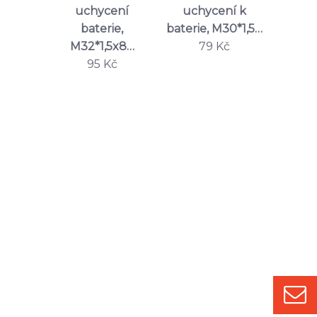
 závity,
uchycení
uchycení k
uc
…
baterie,
baterie, M30*1,5…
ba
č
M32*1,5x8…
79 Kč
M34
95 Kč
1