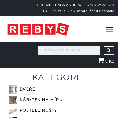
REZERVUJTE SI KONZULTACI
+420 603531842
PO-PÁ: 9:00-17:30, ostatní čas dle dohody
0 Kč
KATEGORIE
DVEŘE
NÁBYTEK NA MÍRU
POSTELE ROŠTY