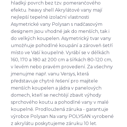
hladký povrch bez tzv. pomerančového
efektu. heavy shell Akrylátové vany mají
nejlepší tepelně izolační vlastnosti
Asymetrické vany Polysan s nadčasovým
designem jsou vhodné jak do menších, tak i
do velkých koupelen. Asymetrický tvar vany
umožňuje pohodlné koupání a zároveň šetří
místo ve Vaší koupelně. Vyrábí se v délkách
160, 170 a 180 až 200 cm a šířkách 80-120 cm,
v levém nebo pravém provedení. Za všechny
jmenujme např. vanu Versys, která
představuje chytré řešení pro majitele
menších koupelen a jádra v panelových
domech, kteří se nechtějí zbavit výhody
sprchového koutu a pohodlné vany v malé
koupelně. Prodloužená záruka - garantuje
výrobce Polysan Na vany POLYSAN vyrobené
z akrylátu poskytujeme záruku 10 let.