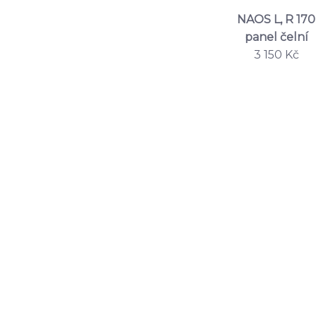
NAOS L, R 170
panel čelní
3 150 Kč