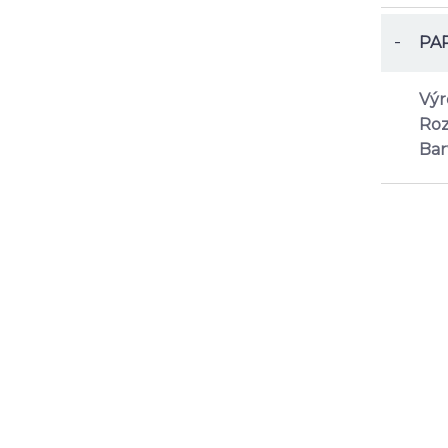
-
PA
Výr
Roz
Bar