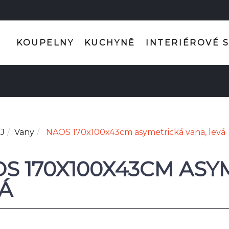
KOUPELNY
KUCHYNĚ
INTERIÉROVÉ 
J
Vany
NAOS 170x100x43cm asymetrická vana, levá
S 170X100X43CM ASY
Á