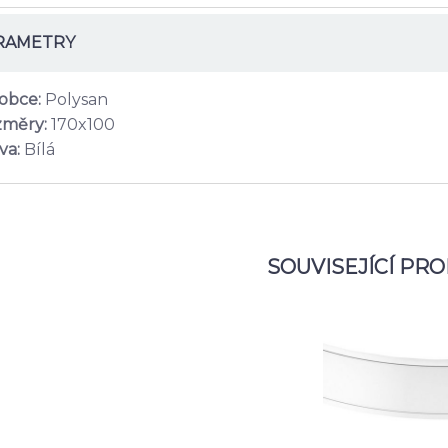
RAMETRY
obce:
Polysan
měry:
170x100
va:
Bílá
SOUVISEJÍCÍ PR