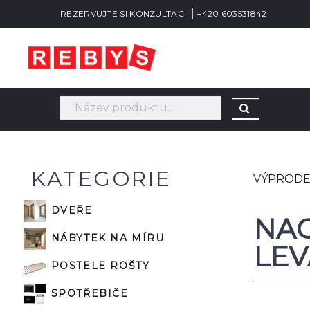
REZERVUJTE SI KONZULTACI
+420 603531842
KATEGORIE
VÝPRODE
DVEŘE
NAO
NÁBYTEK NA MÍRU
LEV
POSTELE ROŠTY
SPOTŘEBIČE