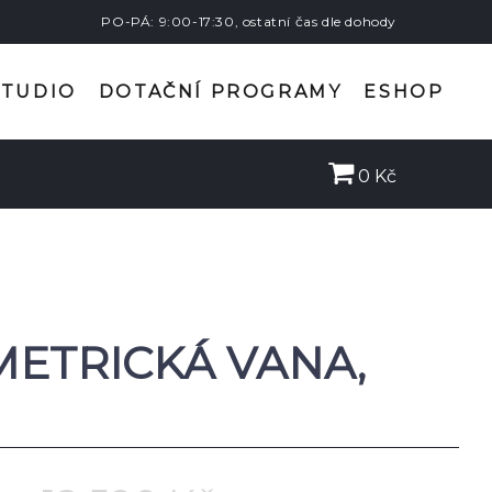
PO-PÁ: 9:00-17:30, ostatní čas dle dohody
STUDIO
DOTAČNÍ PROGRAMY
ESHOP
0 Kč
METRICKÁ VANA,